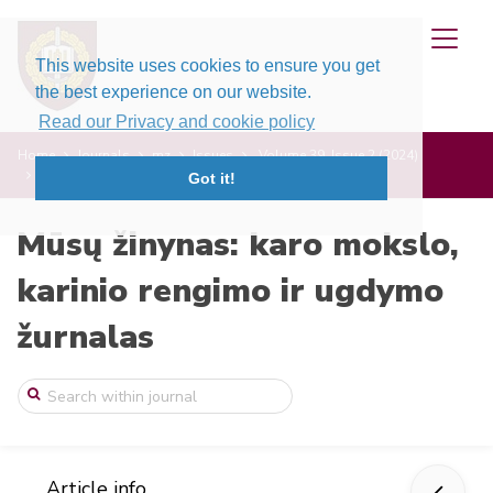
This website uses cookies to ensure you get
the best experience on our website.
Read our Privacy and cookie policy
Home
Journals
mz
Issues
Volume 39, Issue 2 (2024)
Priešo diversinių žvalgybos grupių ardom ...
Got it!
Mūsų žinynas: karo mokslo,
karinio rengimo ir ugdymo
žurnalas
Article info