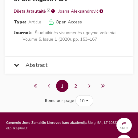
Dileta Jatautaitė
Joana Aleksandrovič
Type:
Article
Open Access
Journal:
Šiuolaikinės visuomenės ugdymo veiksniai
Volume 5, Issue 1 (2020), pp. 153–167
Abstract
1
2
Items per page
Generolo Jono Žemaičio Lietuvos karo akademija
Šilo g. 5A., LT-10322 Vilnius,
Share
el.p: lka@mil.lt