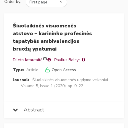
Order by:
Šiuolaikinės visuomenės
atstovo – karininko profesinės
tapatybės ambivalencijos
bruožų ypatumai
Dileta Jatautaitė
Paulius Balsys
Type:
Article
Open Access
Journal:
Šiuolaikinės visuomenės ugdymo veiksniai
Volume 5, Issue 1 (2020), pp. 9–22
Abstract