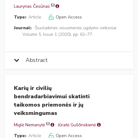
Laurynas Česūnas
Type:
Article
Open Access
Journal:
Šiuolaikinės visuomenės ugdymo veiksniai
Volume 5, Issue 1 (2020), pp. 61–77
Abstract
Karių ir civilių
bendradarbiavimui skatinti
taikomos priemonės ir jų
veiksmingumas
Miglė Nemanytė
Jūratė Guščinskienė
Type:
Article
Open Access