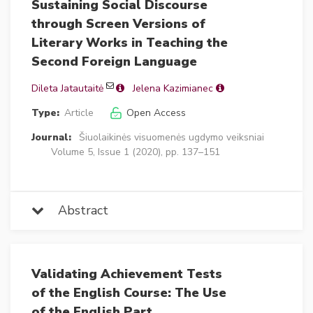
Sustaining Social Discourse
through Screen Versions of
Literary Works in Teaching the
Second Foreign Language
Dileta Jatautaitė
Jelena Kazimianec
Type:
Article
Open Access
Journal:
Šiuolaikinės visuomenės ugdymo veiksniai
Volume 5, Issue 1 (2020), pp. 137–151
Abstract
Validating Achievement Tests
of the English Course: The Use
of the English Part