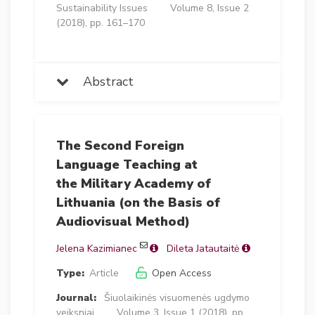
Sustainability Issues
Volume 8, Issue 2
(2018), pp. 161–170
Abstract
The Second Foreign
Language Teaching at
the Military Academy of
Lithuania (on the Basis of
Audiovisual Method)
Jelena Kazimianec
Dileta Jatautaitė
Type:
Article
Open Access
Journal:
Šiuolaikinės visuomenės ugdymo
veiksniai
Volume 3, Issue 1 (2018), pp.