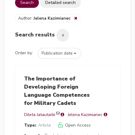
Search
Detailed search
Author:
Jelena Kazimianec
Search results
6
Order by:
The Importance of
Developing Foreign
Language Competences
for Military Cadets
Dileta Jatautaitė
Jelena Kazimianec
Type:
Article
Open Access