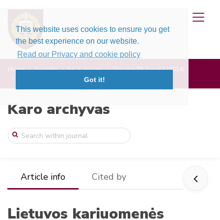
This website uses cookies to ensure you get
the best experience on our website.
Read our Privacy and cookie policy
Home
Journals
ka
Issues
Volume 29, Issue 1 (2014)
Lietuvos kariuomenės dezertyrai neprikla ...
Got it!
Karo archyvas
Article info
Cited by
Lietuvos kariuomenės