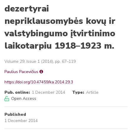
dezertyrai
nepriklausomybės kovų ir
valstybingumo įtvirtinimo
laikotarpiu 1918–1923 m.
Volume 29, Issue 1 (2014), pp. 67–119
Paulius Pacevičius
https://doi.org/10.47459/ka.2014.29.3
Pub. online:
1 December 2014
Type:
Article
Open Access
Published
1 December 2014