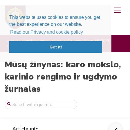
This website uses cookies to ensure you get
the best experience on our website.
Read our Privacy and cookie policy
Home
Journals
mz
Issues
Volume 38, Issue 8 (2023)
Mažų, bet reikšmingų iniciatyvų krašto a ...
Got it!
Mūsų žinynas: karo mokslo,
karinio rengimo ir ugdymo
žurnalas
Article info