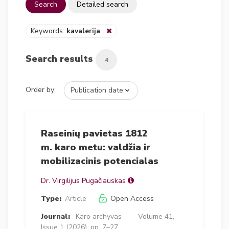
Search
Detailed search
Keywords:
kavalerija
Search results
4
Order by:
Raseinių pavietas 1812
m. karo metu: valdžia ir
mobilizacinis potencialas
Dr. Virgilijus Pugačiauskas
Type:
Article
Open Access
Journal:
Karo archyvas
Volume 41,
Issue 1 (2026), pp. 7–27