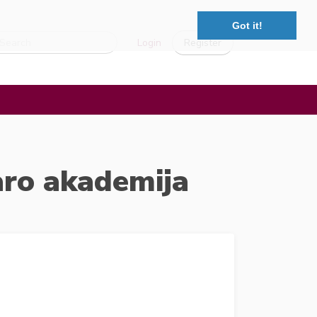
Got it!
Login
Register
aro akademija