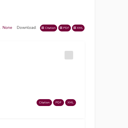
l
None
Download:
Citation
PDF
XML
Citation
PDF
XML