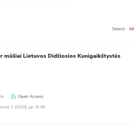
Select:
Al
 ir mūšiai Lietuvos Didžiosios Kunigaikštystės
cle
Open Access
Issue 1 (2020), pp. 8–48