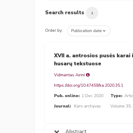
Search results
1
Order by:
XVII a. antrosios pusės karai
husarų tekstuose
Vidmantas Airini
https://doi.org/10.47459/ka.2020.35.1
Pub. online:
1 Dec 2020
Type:
Arti
Journal:
Karo archyvas
Volume 35, 
Abstract