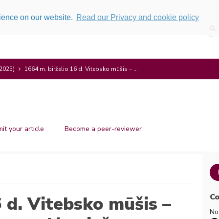
rience on our website.
Read our Privacy and cookie policy
(2025)
1664 m. birželio 16 d. Vitebsko mūšis – ...
it your article
Become a peer-reviewer
Co
6 d. Vitebsko mūšis –
No