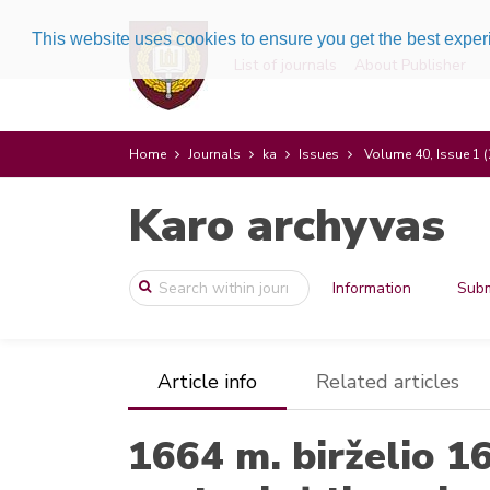
This website uses cookies to ensure you get the best expe
List of journals
About Publisher
Home
Journals
ka
Issues
Volume 40, Issue 1 
Karo archyvas
Information
Subm
Article info
Related articles
1664 m. birželio 1