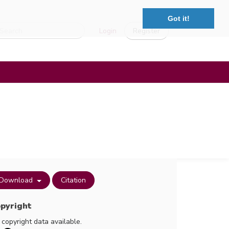
Got it!
Login
Register
Download
Citation
pyright
 copyright data available.