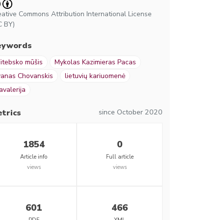
eative Commons Attribution International License
C BY)
eywords
itebsko mūšis
Mykolas Kazimieras Pacas
vanas Chovanskis
lietuvių kariuomenė
avalerija
since October 2020
trics
1854
0
Article info
Full article
views
views
601
466