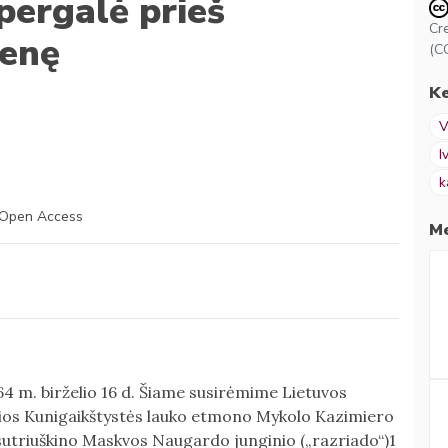
pergalė prieš
Cr
enę
(C
K
V
I
k
Open Access
Me
64 m. birželio 16 d. Šiame susirėmime Lietuvos
ios Kunigaikštystės lauko etmono Mykolo Kazimiero
i sutriuškino Maskvos Naugardo junginio („razriado“)1