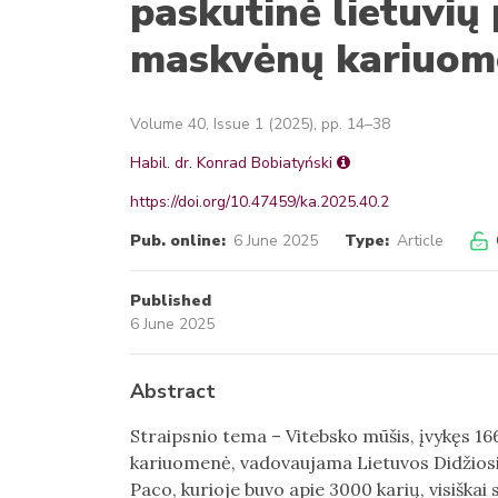
paskutinė lietuvių 
maskvėnų kariuom
Volume 40, Issue 1 (2025), pp. 14–38
Habil. dr. Konrad Bobiatyński
https://doi.org/10.47459/ka.2025.40.2
Pub. online:
6 June 2025
Type:
Article
Published
6 June 2025
Abstract
Straipsnio tema – Vitebsko mūšis, įvykęs 16
kariuomenė, vadovaujama Lietuvos Didžios
Paco, kurioje buvo apie 3000 karių, visiška