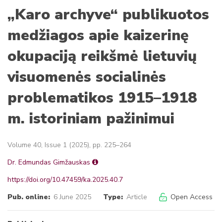
„Karo archyve“ publikuotos
medžiagos apie kaizerinę
okupaciją reikšmė lietuvių
visuomenės socialinės
problematikos 1915–1918
m. istoriniam pažinimui
Volume 40, Issue 1 (2025), pp. 225–264
Dr. Edmundas Gimžauskas
https://doi.org/10.47459/ka.2025.40.7
Pub. online:
6 June 2025
Type:
Article
Open Access