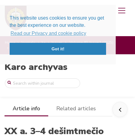
This website uses cookies to ensure you get
the best experience on our website.
Read our Privacy and cookie policy
Home
Journals
ka
Issues
Volume 40, Issue 1 (2025)
XX a. 3–4 dešimtmečio „Karo archyve“ pub ...
Got it!
Karo archyvas
Article info
Related articles
XX a. 3–4 dešimtmečio