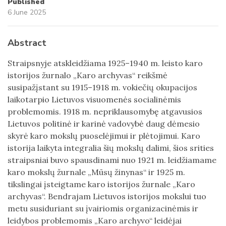
Published
6 June 2025
Abstract
Straipsnyje atskleidžiama 1925–1940 m. leisto karo
istorijos žurnalo „Karo archyvas“ reikšmė
susipažįstant su 1915–1918 m. vokiečių okupacijos
laikotarpio Lietuvos visuomenės socialinėmis
problemomis. 1918 m. nepriklausomybę atgavusios
Lietuvos politinė ir karinė vadovybė daug dėmesio
skyrė karo mokslų puoselėjimui ir plėtojimui. Karo
istorija laikyta integralia šių mokslų dalimi, šios srities
straipsniai buvo spausdinami nuo 1921 m. leidžiamame
karo mokslų žurnale „Mūsų žinynas“ ir 1925 m.
tikslingai įsteigtame karo istorijos žurnale „Karo
archyvas“. Bendrajam Lietuvos istorijos mokslui tuo
metu susiduriant su įvairiomis organizacinėmis ir
leidybos problemomis „Karo archyvo“ leidėjai