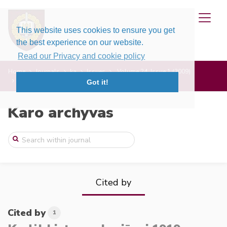
This website uses cookies to ensure you get
the best experience on our website.
Read our Privacy and cookie policy
Home
Journals
ka
Issues
Volume 24, Issue 1 (2009)
Kodėl Lietuvos kariūnai 1919 m. viduryje ...
Got it!
Karo archyvas
Cited by
Cited by
1