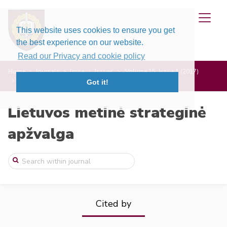
This website uses cookies to ensure you get
the best experience on our website.
Read our Privacy and cookie policy
Home
Journals
lmsa
Issues
Volume 15, Issue 1 (2017)
Baltijos šalių gynybos strategijos forma ...
Got it!
Lietuvos metinė strateginė
apžvalga
Cited by