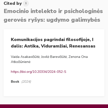
Cited by
1
Emocinio intelekto ir psichologinės
gerovės ryšys: ugdymo galimybės
Komunikacijos pagrindai filosofijoje, I
dalis: Antika, Viduramžiai, Renesansas
Vaida Asakavičiūtė, Jovilė Barevičiūtė, Zenona Ona
Atkočiūnienė
https://doi.org/10.20334/2024-052-S
Book
(2024)