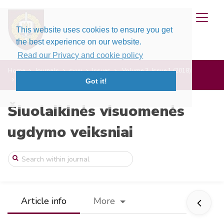
This website uses cookies to ensure you get
the best experience on our website.
Read our Privacy and cookie policy
Home
Journals
svuv
Issues
Volume 3, Issue 1 (2018)
Psichologinio atsparumo ugdymas rengiant ...
Got it!
Šiuolaikinės visuomenės
ugdymo veiksniai
Article info
More