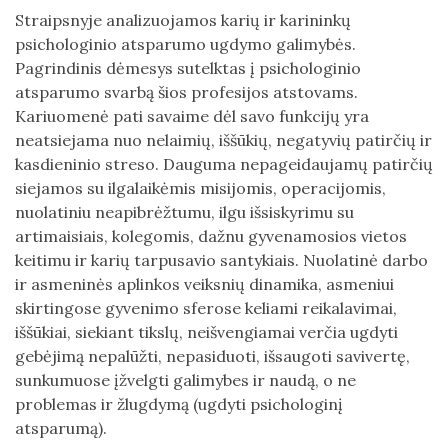
Straipsnyje analizuojamos karių ir karininkų
psichologinio atsparumo ugdymo galimybės.
Pagrindinis dėmesys sutelktas į psichologinio
atsparumo svarbą šios profesijos atstovams.
Kariuomenė pati savaime dėl savo funkcijų yra
neatsiejama nuo nelaimių, iššūkių, negatyvių patirčių ir
kasdieninio streso. Dauguma nepageidaujamų patirčių
siejamos su ilgalaikėmis misijomis, operacijomis,
nuolatiniu neapibrėžtumu, ilgu išsiskyrimu su
artimaisiais, kolegomis, dažnu gyvenamosios vietos
keitimu ir karių tarpusavio santykiais. Nuolatinė darbo
ir asmeninės aplinkos veiksnių dinamika, asmeniui
skirtingose gyvenimo sferose keliami reikalavimai,
iššūkiai, siekiant tikslų, neišvengiamai verčia ugdyti
gebėjimą nepalūžti, nepasiduoti, išsaugoti savivertę,
sunkumuose įžvelgti galimybes ir naudą, o ne
problemas ir žlugdymą (ugdyti psichologinį
atsparumą).