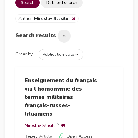
Search
Detailed search
Author:
Miroslav Stasilo
Search results
5
Order by:
Enseignement du français
via l’homonymie des
termes militaires
français-russes-
lituaniens
Miroslav Stasilo
Type:
Article
Open Access